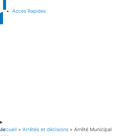
contenu
principal
Accès Rapides
Je
Accueil
»
Arrêtés et décisions
»
Arrêté Municipal