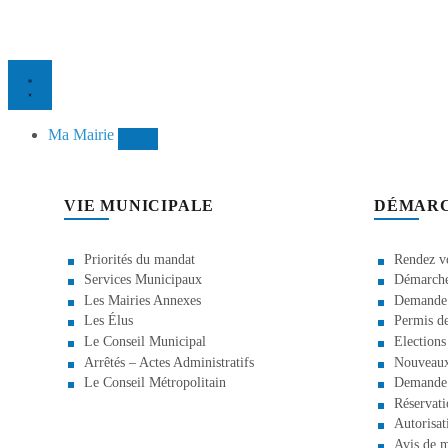
Ma Mairie
VIE MUNICIPALE
DÉMAR
Priorités du mandat
Rendez vo
Services Municipaux
Démarche 
Les Mairies Annexes
Demande d
Les Élus
Permis de
Le Conseil Municipal
Elections
Arrêtés – Actes Administratifs
Nouveaux
Le Conseil Métropolitain
Demande 
Réservati
Autorisat
Avis de m