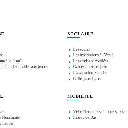
SE
SCOLAIRE
Les écoles
ne +
Les inscriptions à l’école
unes le “100”
Les études surveillées
unicipales d’aides aux jeunes
Garderie périscolaire
Restauration Scolaire
Collèges et Lycée
E
MOBILITÉ
rts
Vélos électriques en libre service
 Municipale
Réseau de Bus
othèques