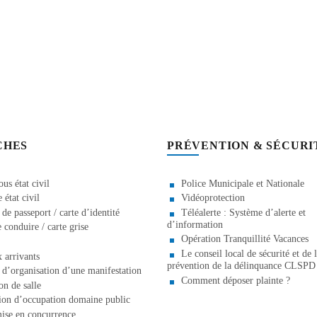
CHES
PRÉVENTION & SÉCURI
us état civil
Police Municipale et Nationale
état civil
Vidéoprotection
e passeport / carte d’identité
Téléalerte : Système d’alerte et
d’information
 conduire / carte grise
Opération Tranquillité Vacances
Le conseil local de sécurité et de 
 arrivants
prévention de la délinquance CLSPD
d’organisation d’une manifestation
Comment déposer plainte ?
on de salle
ion d’occupation domaine public
ise en concurrence