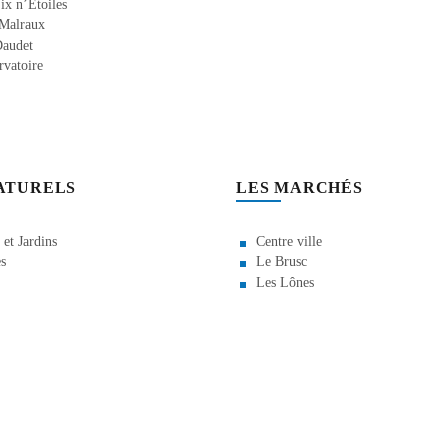
ix n’Étoiles
 Malraux
Daudet
rvatoire
NATURELS
LES MARCHÉS
 et Jardins
Centre ville
s
Le Brusc
Les Lônes