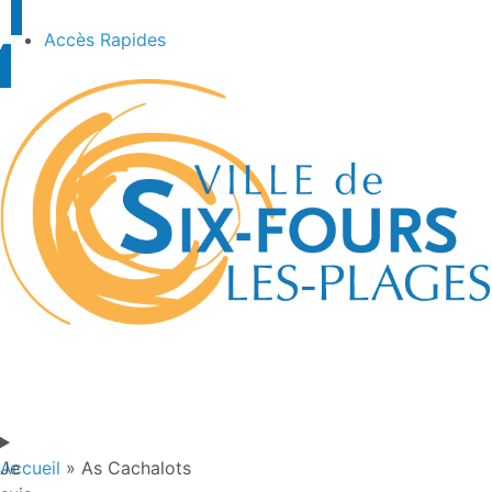
Accès Rapides
Je
Accueil
»
As Cachalots