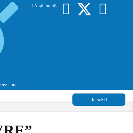
Appli mobile
ctez nous
Je suis
VRE”