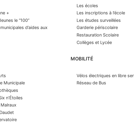
Les écoles
une +
Les inscriptions à l’école
eunes le “100”
Les études surveillées
municipales d’aides aux
Garderie périscolaire
Restauration Scolaire
Collèges et Lycée
MOBILITÉ
Arts
Vélos électriques en libre se
e Municipale
Réseau de Bus
iothèques
ix n’Étoiles
 Malraux
 Daudet
rvatoire