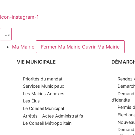
Icon-instagram-1
Ma Mairie
Fermer Ma Mairie
Ouvrir Ma Mairie
VIE MUNICIPALE
DÉMARC
Priorités du mandat
Rendez v
Services Municipaux
Démarche
Les Mairies Annexes
Demande
d’identité
Les Élus
Permis d
Le Conseil Municipal
Election
Arrêtés – Actes Administratifs
Nouveaux
Le Conseil Métropolitain
Demande 