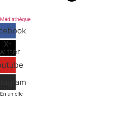
Médiathèque
cebook
X-
witter
outube
stagram
En un clIc