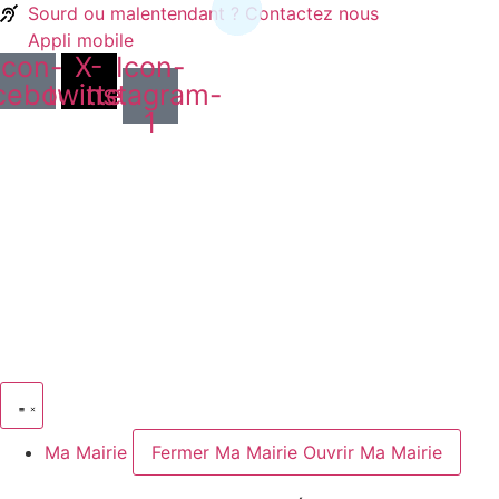
Sourd ou malentendant ? Contactez nous
Appli mobile
Icon-
X-
Icon-
cebook
twitter
instagram-
1
Ma Mairie
Fermer Ma Mairie
Ouvrir Ma Mairie