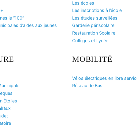
Les écoles
 +
Les inscriptions à l’école
es le “100”
Les études surveillées
icipales d’aides aux jeunes
Garderie périscolaire
Restauration Scolaire
Collèges et Lycée
URE
MOBILITÉ
Vélos électriques en libre servic
unicipale
Réseau de Bus
hèques
n’Étoiles
lraux
udet
atoire