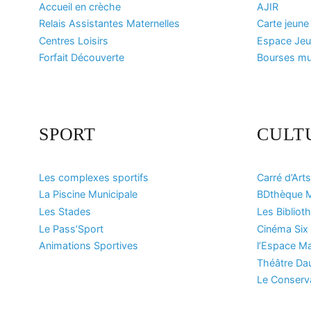
Accueil en crèche
AJIR
Relais Assistantes Maternelles
Carte jeune
Centres Loisirs
Espace Jeun
Forfait Découverte
Bourses mun
SPORT
CULT
Les complexes sportifs
Carré d’Arts
La Piscine Municipale
BDthèque M
Les Stades
Les Bibliot
Le Pass’Sport
Cinéma Six 
Animations Sportives
l’Espace Ma
Théâtre Da
Le Conserv