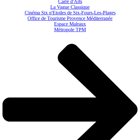
Carré d'Arts
La Vague Classique
Cinéma Six n'Etoiles de Six-Fours-Les-Plages
Office de Tourisme Provence Méditerranée
Espace Malraux
Métropole TPM