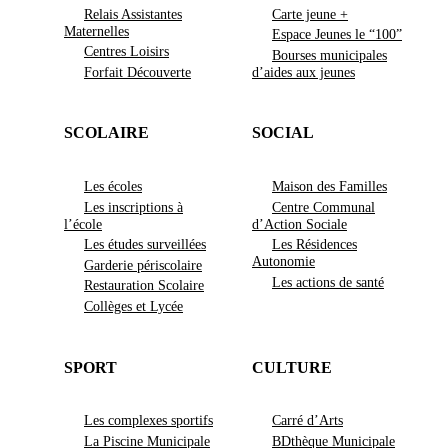
Relais Assistantes
Carte jeune +
Maternelles
Espace Jeunes le “100”
Centres Loisirs
Bourses municipales
Forfait Découverte
d’aides aux jeunes
SCOLAIRE
SOCIAL
Les écoles
Maison des Familles
Les inscriptions à
Centre Communal
l’école
d’Action Sociale
Les études surveillées
Les Résidences
Autonomie
Garderie périscolaire
Les actions de santé
Restauration Scolaire
Collèges et Lycée
SPORT
CULTURE
Les complexes sportifs
Carré d’Arts
La Piscine Municipale
BDthèque Municipale