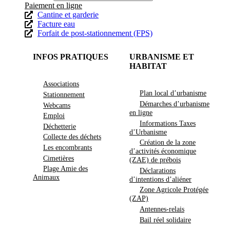
Paiement en ligne
Cantine et garderie
Facture eau
Forfait de post-stationnement (FPS)
INFOS PRATIQUES
URBANISME ET
HABITAT
Associations
Plan local d’urbanisme
Stationnement
Démarches d’urbanisme
Webcams
en ligne
Emploi
Informations Taxes
Déchetterie
d’Urbanisme
Collecte des déchets
Création de la zone
Les encombrants
d’activités économique
Cimetières
(ZAE) de prébois
Plage Amie des
Déclarations
Animaux
d’intentions d’aliéner
Zone Agricole Protégée
(ZAP)
Antennes-relais
Bail réel solidaire