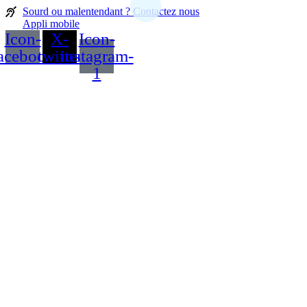
Sourd ou malentendant ? Contactez nous
Appli mobile
Icon-
X-
Icon-
acebook
twitter
instagram-
1