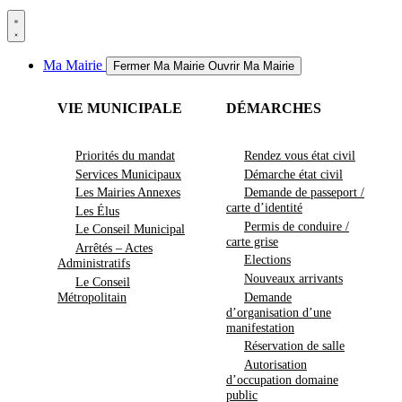
Ma Mairie
Fermer Ma Mairie
Ouvrir Ma Mairie
VIE MUNICIPALE
DÉMARCHES
Priorités du mandat
Rendez vous état civil
Services Municipaux
Démarche état civil
Les Mairies Annexes
Demande de passeport /
carte d’identité
Les Élus
Permis de conduire /
Le Conseil Municipal
carte grise
Arrêtés – Actes
Elections
Administratifs
Nouveaux arrivants
Le Conseil
Métropolitain
Demande
d’organisation d’une
manifestation
Réservation de salle
Autorisation
d’occupation domaine
public