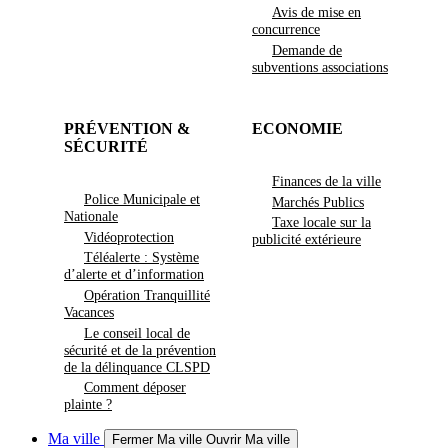
Avis de mise en
concurrence
Demande de
subventions associations
PRÉVENTION &
ECONOMIE
SÉCURITÉ
Finances de la ville
Police Municipale et
Marchés Publics
Nationale
Taxe locale sur la
Vidéoprotection
publicité extérieure
Téléalerte : Système
d’alerte et d’information
Opération Tranquillité
Vacances
Le conseil local de
sécurité et de la prévention
de la délinquance CLSPD
Comment déposer
plainte ?
Ma ville
Fermer Ma ville
Ouvrir Ma ville