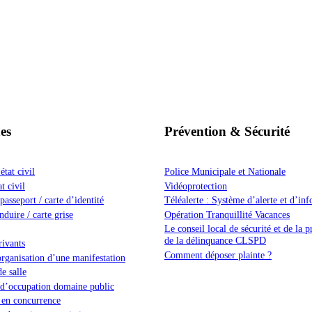
es
Prévention & Sécurité
tat civil
Police Municipale et Nationale
t civil
Vidéoprotection
asseport / carte d’identité
Téléalerte : Système d’alerte et d’in
duire / carte grise
Opération Tranquillité Vacances
Le conseil local de sécurité et de la 
de la délinquance CLSPD
ivants
Comment déposer plainte ?
ganisation d’une manifestation
e salle
 d’occupation domaine public
 en concurrence