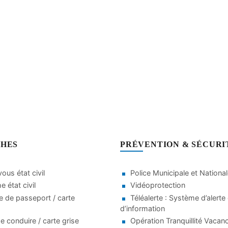
HES
PRÉVENTION & SÉCURI
ous état civil
Police Municipale et Nationa
 état civil
Vidéoprotection
 de passeport / carte
Téléalerte : Système d’alerte 
d’information
e conduire / carte grise
Opération Tranquillité Vacan