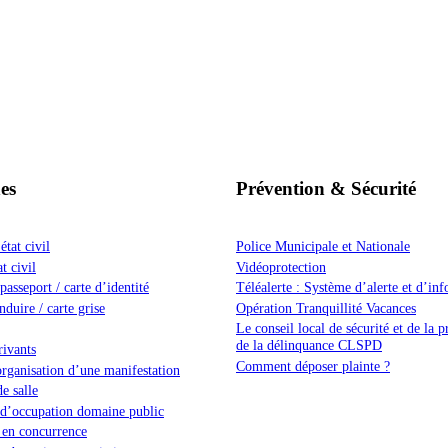
es
Prévention & Sécurité
tat civil
Police Municipale et Nationale
t civil
Vidéoprotection
asseport / carte d’identité
Téléalerte : Système d’alerte et d’in
duire / carte grise
Opération Tranquillité Vacances
Le conseil local de sécurité et de la 
de la délinquance CLSPD
ivants
Comment déposer plainte ?
ganisation d’une manifestation
e salle
 d’occupation domaine public
 en concurrence