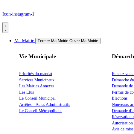
Icon-instagram-1
Ma Mairie
Fermer Ma Mairie
Ouvrir Ma Mairie
Vie Municipale
Démarch
Priorités du mandat
Rendez vous é
Services Municipaux
Démarche éta
Les Mairies Annexes
Demande de p
Les Élus
Permis de con
Le Conseil Municipal
Elections
Arrêtés – Actes Administratifs
Nouveaux arr
Le Conseil Métropolitain
Demande d’or
Réservation d
Autorisation
Avis de mise