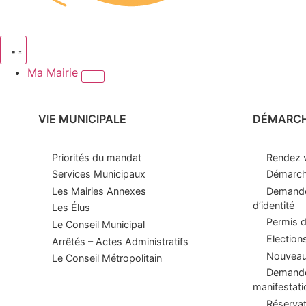
Ma Mairie
VIE MUNICIPALE
DÉMARC
Priorités du mandat
Rendez v
Services Municipaux
Démarche
Les Mairies Annexes
Demande
d’identité
Les Élus
Permis d
Le Conseil Municipal
Election
Arrêtés – Actes Administratifs
Nouveaux
Le Conseil Métropolitain
Demande 
manifestati
Réservat