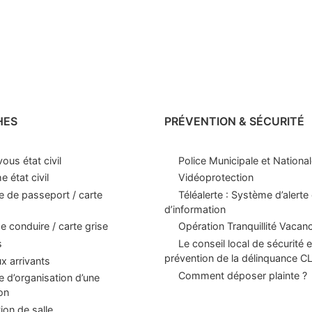
HES
PRÉVENTION & SÉCURITÉ
ous état civil
Police Municipale et Nationa
 état civil
Vidéoprotection
 de passeport / carte
Téléalerte : Système d’alerte 
d’information
e conduire / carte grise
Opération Tranquillité Vacan
s
Le conseil local de sécurité e
prévention de la délinquance 
 arrivants
Comment déposer plainte ?
d’organisation d’une
on
ion de salle