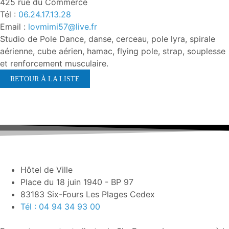
425 rue du Commerce
Tél :
06.24.17.13.28
Email :
lovmimi57@live.fr
Studio de Pole Dance, danse, cerceau, pole lyra, spirale
aérienne, cube aérien, hamac, flying pole, strap, souplesse
et renforcement musculaire.
RETOUR À LA LISTE
Hôtel de Ville
Place du 18 juin 1940 - BP 97
83183 Six-Fours Les Plages Cedex
Tél : 04 94 34 93 00