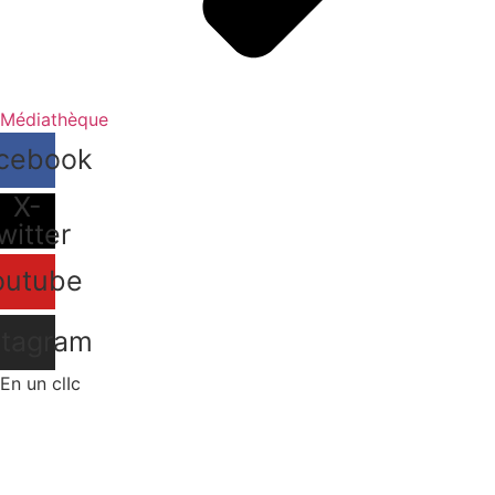
Médiathèque
cebook
X-
witter
outube
stagram
En un clIc