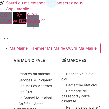
contenu
Sourd ou malentendant ? Contactez nous
principal
Appli mobile
Icon-
X-
Icon-
cebook
twitter
instagram-
1
Ma Mairie
Fermer Ma Mairie
Ouvrir Ma Mairie
VIE MUNICIPALE
DÉMARCHES
Priorités du mandat
Rendez vous état
civil
Services Municipaux
Démarche état civil
Les Mairies Annexes
Demande de
Les Élus
passeport / carte
Le Conseil Municipal
d’identité
Arrêtés – Actes
Permis de conduire /
Administratifs