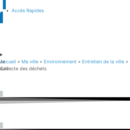
contenu
principal
Accès Rapides
Je
Accueil
»
Ma ville
»
Environnement
»
Entretien de la ville
»
suis
Collecte des déchets