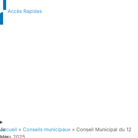
Accès Rapides
Je
Accueil
»
Conseils municipaux
»
Conseil Municipal du 12
suis
Mars 2025