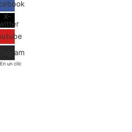
cebook
X-
witter
outube
stagram
En un clIc