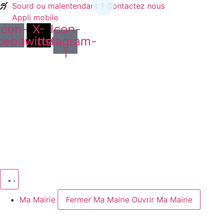
Sourd ou malentendant ? Contactez nous
Appli mobile
Icon-
X-
Icon-
cebook
twitter
instagram-
1
Ma Mairie
Fermer Ma Mairie
Ouvrir Ma Mairie