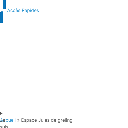
contenu
principal
Accès Rapides
Je
Accueil
»
Espace Jules de greling
suis